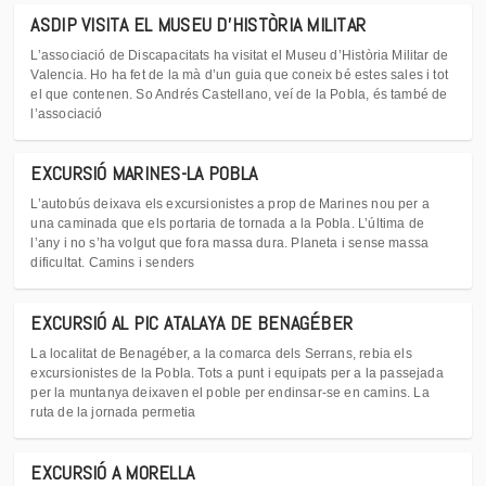
ASDIP VISITA EL MUSEU D'HISTÒRIA MILITAR
L’associació de Discapacitats ha visitat el Museu d’Història Militar de
Valencia. Ho ha fet de la mà d’un guia que coneix bé estes sales i tot
el que contenen. So Andrés Castellano, veí de la Pobla, és també de
l’associació
EXCURSIÓ MARINES-LA POBLA
L’autobús deixava els excursionistes a prop de Marines nou per a
una caminada que els portaria de tornada a la Pobla. L’última de
l’any i no s’ha volgut que fora massa dura. Planeta i sense massa
dificultat. Camins i senders
EXCURSIÓ AL PIC ATALAYA DE BENAGÉBER
La localitat de Benagéber, a la comarca dels Serrans, rebia els
excursionistes de la Pobla. Tots a punt i equipats per a la passejada
per la muntanya deixaven el poble per endinsar-se en camins. La
ruta de la jornada permetia
EXCURSIÓ A MORELLA