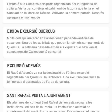
Excursió a la Comarca dels ports organitzada per la regidoria de
cultura. Visita per conèixer el patrimoni de la zona que tenia en el
Santuari de la Mare de Déu de Vallivana la primera parada. Després
aplegava el moment de
EIXIDA EXCURSIÓ QUERCUS
Molts dels qui ara acaben classes tenen per endavant dies de
vacances. Una de les activitats que poden fer són els campaments de
Quercus. La setmana passada eixien els xiquets que se’n van al
campament de Calles que té concertat
EXCURSIÓ ADEMÚS
El Racó d’Ademús va ser la destinació de l’útlima excursió
organitzada per Quercus i la Biblioteca. Una excursió que tanca la
temporada d’escapades de l’area de cultura.
SANT RAFAEL VISITA L’AJUNTAMENT
Els alumnes del col·legi Sant Rafael visiten esta setmana les
institucions i edificis de la Pobla. Es tracta d’una activitat de
coneixement del medi. Els ha acompanyat l’alcaldessa i el cap de