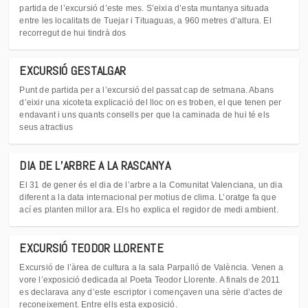
partida de l’excursió d’este mes. S’eixia d’esta muntanya situada
entre les localitats de Tuejar i Tituaguas, a 960 metres d’altura. El
recorregut de hui tindrà dos
EXCURSIÓ GESTALGAR
Punt de partida per a l’excursió del passat cap de setmana. Abans
d’eixir una xicoteta explicació del lloc on es troben, el que tenen per
endavant i uns quants consells per que la caminada de hui té els
seus atractius
DIA DE L’ARBRE A LA RASCANYA
El 31 de gener és el dia de l’arbre a la Comunitat Valenciana, un dia
diferent a la data internacional per motius de clima. L’oratge fa que
ací es planten millor ara. Els ho explica el regidor de medi ambient.
EXCURSIÓ TEODOR LLORENTE
Excursió de l’àrea de cultura a la sala Parpalló de València. Venen a
vore l’exposició dedicada al Poeta Teodor Llorente. A finals de 2011
es declarava any d’este escriptor i començaven una sèrie d’actes de
reconeixement. Entre ells esta exposició.