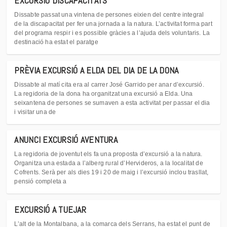
EXCURSIÓ DISCAPACITATS
Dissabte passat una vintena de persones eixien del centre integral
de la discapacitat per fer una jornada a la natura. L’activitat forma part
del programa respir i es possible gràcies a l’ajuda dels voluntaris. La
destinació ha estat el paratge
PRÈVIA EXCURSIÓ A ELDA DEL DIA DE LA DONA
Dissabte al matí cita era al carrer José Garrido per anar d’excursió.
La regidoria de la dona ha organitzat una excursió a Elda. Una
seixantena de persones se sumaven a esta activitat per passar el dia
i visitar una de
ANUNCI EXCURSIÓ AVENTURA
La regidoria de joventut els fa una proposta d’excursió a la natura.
Organitza una estada a l’alberg rural d’Hervideros, a la localitat de
Cofrents. Serà per als dies 19 i 20 de maig i l’excursió inclou trasllat,
pensió completa a
EXCURSIÓ A TUEJAR
L’alt de la Montalbana, a la comarca dels Serrans, ha estat el punt de