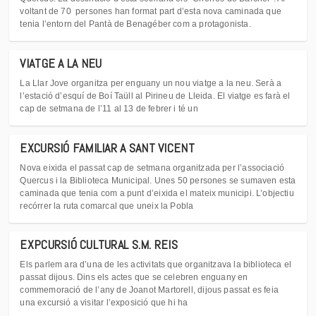
voltant de 70 persones han format part d’esta nova caminada que
tenia l’entorn del Pantà de Benagéber com a protagonista.
VIATGE A LA NEU
La Llar Jove organitza per enguany un nou viatge a la neu. Serà a
l’estació d’esquí de Boí Taüll al Pirineu de Lleida. El viatge es farà el
cap de setmana de l’11 al 13 de febrer i té un
EXCURSIÓ FAMILIAR A SANT VICENT
Nova eixida el passat cap de setmana organitzada per l’associació
Quercus i la Biblioteca Municipal. Unes 50 persones se sumaven esta
caminada que tenia com a punt d’eixida el mateix municipi. L’objectiu
recórrer la ruta comarcal que uneix la Pobla
EXPCURSIÓ CULTURAL S.M. REIS
Els parlem ara d’una de les activitats que organitzava la biblioteca el
passat dijous. Dins els actes que se celebren enguany en
commemoració de l’any de Joanot Martorell, dijous passat es feia
una excursió a visitar l’exposició que hi ha