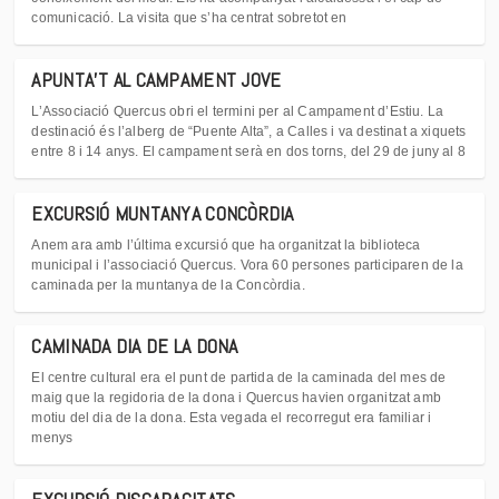
comunicació. La visita que s’ha centrat sobretot en
APUNTA’T AL CAMPAMENT JOVE
L’Associació Quercus obri el termini per al Campament d’Estiu. La
destinació és l’alberg de “Puente Alta”, a Calles i va destinat a xiquets
entre 8 i 14 anys. El campament serà en dos torns, del 29 de juny al 8
EXCURSIÓ MUNTANYA CONCÒRDIA
Anem ara amb l’última excursió que ha organitzat la biblioteca
municipal i l’associació Quercus. Vora 60 persones participaren de la
caminada per la muntanya de la Concòrdia.
CAMINADA DIA DE LA DONA
El centre cultural era el punt de partida de la caminada del mes de
maig que la regidoria de la dona i Quercus havien organitzat amb
motiu del dia de la dona. Esta vegada el recorregut era familiar i
menys