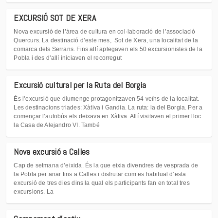
EXCURSIÓ SOT DE XERA
Nova excursió de l’àrea de cultura en col·laboració de l’associació
Quercurs. La destinació d’este mes, Sot de Xera, una localitat de la
comarca dels Serrans. Fins allí aplegaven els 50 excursionistes de la
Pobla i des d’allí iniciaven el recorregut
Excursió cultural per la Ruta del Borgia
És l’excursió que diumenge protagonitzaven 54 veïns de la localitat.
Les destinacions triades: Xàtiva i Gandia. La ruta: la del Borgia. Per a
començar l’autobús els deixava en Xàtiva. Allí visitaven el primer lloc
la Casa de Alejandro VI. També
Nova excursió a Calles
Cap de setmana d’eixida. És la que eixia divendres de vesprada de
la Pobla per anar fins a Calles i disfrutar com es habitual d’esta
excursió de tres dies dins la qual els participants fan en total tres
excursions. La