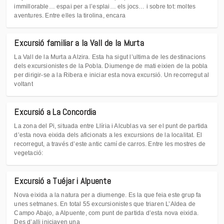
immillorable… espai per a l’esplai… els jocs… i sobre tot: moltes
aventures. Entre elles la tirolina, encara
Excursió familiar a la Vall de la Murta
La Vall de la Murta a Alzira. Esta ha sigut l’ultima de les destinacions
dels excursionistes de la Pobla. Diumenge de mati eixien de la pobla
per dirigir-se a la Ribera e iniciar esta nova excursió. Un recorregut al
voltant
Excursió a La Concordia
La zona del Pi, situada entre Llíria i Alcublas va ser el punt de partida
d’esta nova eixida dels aficionats a les excursions de la localitat. El
recorregut, a través d’este antic camí de carros. Entre les mostres de
vegetació:
Excursió a Tuéjar i Alpuente
Nova eixida a la natura per a diumenge. Es la que feia este grup fa
unes setmanes. En total 55 excursionistes que triaren L’Aldea de
Campo Abajo, a Alpuente, com punt de partida d’esta nova eixida.
Des d’alli iniciaven una