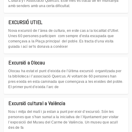
Cultura y l’Associació Quercus. Este mes és tracta de fer muntanya
amb senders amb una certa dificultat.
EXCURSIÓ UTIEL
Nova excursió de l’àrea de cultura, en este cas a la localitat d’Utiel.
Unes 60 persones participen com sempre d’esta escapada que
començava a la Plaça principal del poble. Es tracta d’una visita
guiada i ací se’ls donava a conèixer
Excursió a Olocau
Olocau ha estat el punt d’eixida de l’última excursió organitzada per
la biblioteca i l’associació Quercus. Al voltant de 60 persones han
pres eixida en esta caminada que començava a les eixides del poble.
El primer punt d’eixida l’arc de
Excursió cultural a València
Nou i mitja del matí i ja estan a punt per eixir d’excursió. Són les
persones que s’han sumat a la iniciativa de l’Ajuntament per visitar
l’exposició del Museu del Carme de València. Un museu que acull
des de fa