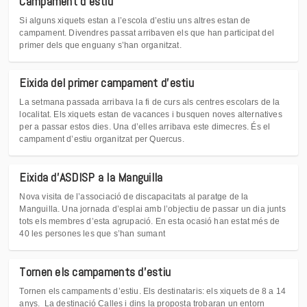
Campament d'estiu
Si alguns xiquets estan a l’escola d’estiu uns altres estan de
campament. Divendres passat arribaven els que han participat del
primer dels que enguany s’han organitzat.
Eixida del primer campament d'estiu
La setmana passada arribava la fi de curs als centres escolars de la
localitat. Els xiquets estan de vacances i busquen noves alternatives
per a passar estos dies. Una d’elles arribava este dimecres. És el
campament d’estiu organitzat per Quercus.
Eixida d'ASDISP a la Manguilla
Nova visita de l’associació de discapacitats al paratge de la
Manguilla. Una jornada d’esplai amb l’objectiu de passar un dia junts
tots els membres d’esta agrupació. En esta ocasió han estat més de
40 les persones les que s’han sumant
Tornen els campaments d'estiu
Tornen els campaments d’estiu. Els destinataris: els xiquets de 8 a 14
anys. La destinació Calles i dins la proposta trobaran un entorn