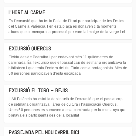
L'HORT AL CARME
És l’excursió que ha fet la Falla de l’Hort per participar de les Festes
del Carme a València. I en esta plaça es donaven cita moments
abans que començara la processó per vore la imatge de la verge i el
EXCURSIÓ QUERCUS
Eixida des de Pedralba i per endavant més 11 quilòmetres de
caminada. És l’excursió que el passat cap de setmana organitzava la
biblioteca i que tenia l’entorn del riu Túria com a protagonista. Més de
50 persones participaven d’esta escapada
EXCURSIÓ EL TORO – BEJIS
L’Alt Palància ha estat la destinació de l’excursió que el passat cap
de setmana organitzava l’àrea de cultura i l’associació Quercus.
Unes 50 persones es sumaven a esta caminada per la muntanya que
portava els participants des de la localitat
PASSEJADA PEL NOU CARRIL BICI