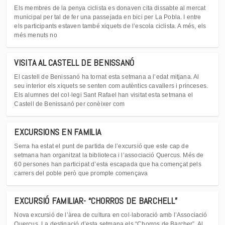
Els membres de la penya ciclista es donaven cita dissabte al mercat
municipal per tal de fer una passejada en bici per La Pobla. I entre
els participants estaven també xiquets de l’escola ciclista. A més, els
més menuts no
VISITA AL CASTELL DE BENISSANÓ
El castell de Benissanó ha tornat esta setmana a l’edat mitjana. Al
seu interior els xiquets se senten com autèntics cavallers i princeses.
Els alumnes del col·legi Sant Rafael han visitat esta setmana el
Castell de Benissanó per conèixer com
EXCURSIONS EN FAMILIA
Serra ha estat el punt de partida de l’excursió que este cap de
setmana han organitzat la biblioteca i l’associació Quercus. Més de
60 persones han participat d’esta escapada que ha començat pels
carrers del poble però que prompte començava
EXCURSIÓ FAMILIAR- “CHORROS DE BARCHELL”
Nova excursió de l’àrea de cultura en col·laboració amb l’Associació
Quercus. La destinació d’esta setmana els “Chorros de Barcher”. Al