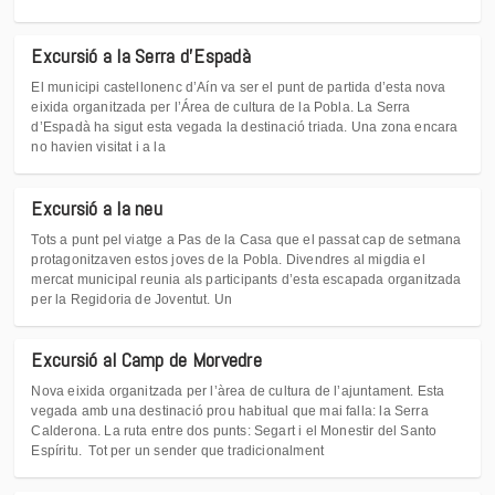
Excursió a la Serra d'Espadà
El municipi castellonenc d’Aín va ser el punt de partida d’esta nova
eixida organitzada per l’Área de cultura de la Pobla. La Serra
d’Espadà ha sigut esta vegada la destinació triada. Una zona encara
no havien visitat i a la
Excursió a la neu
Tots a punt pel viatge a Pas de la Casa que el passat cap de setmana
protagonitzaven estos joves de la Pobla. Divendres al migdia el
mercat municipal reunia als participants d’esta escapada organitzada
per la Regidoria de Joventut. Un
Excursió al Camp de Morvedre
Nova eixida organitzada per l’àrea de cultura de l’ajuntament. Esta
vegada amb una destinació prou habitual que mai falla: la Serra
Calderona. La ruta entre dos punts: Segart i el Monestir del Santo
Espíritu. Tot per un sender que tradicionalment