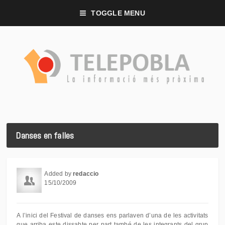
TOGGLE MENU
Danses en falles
Added by
redaccio
15/10/2009
A l’inici del Festival de danses ens parlaven d’una de les activitats
que arriba este dissabte per part també de les integrants del grup