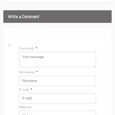
Write a Comment
<
Comment
*
Nickname
*
E-mail
*
Website