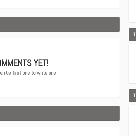
T
OMMENTS YET!
an be first one to write one
T