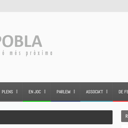
PLENS
EN JOC
PARLEM
ASSOCIA’T
DE F
R