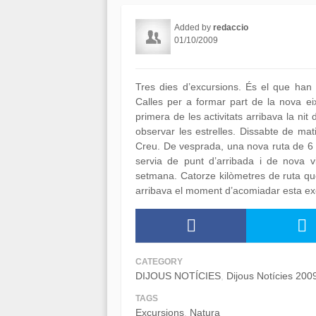
Added by
redaccio
01/10/2009
Tres dies d’excursions. És el que han 
Calles per a formar part de la nova eix
primera de les activitats arribava la n
observar les estrelles. Dissabte de ma
Creu. De vesprada, una nova ruta de 6 k
servia de punt d’arribada i de nova v
setmana. Catorze kilòmetres de ruta q
arribava el moment d’acomiadar esta excur
CATEGORY
DIJOUS NOTÍCIES
Dijous Notícies 200
TAGS
Excursions
Natura