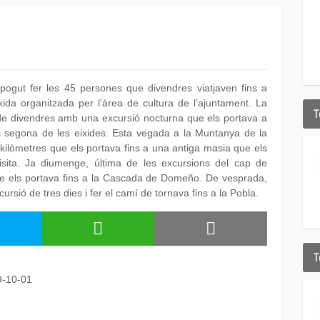
pogut fer les 45 persones que divendres viatjaven fins a
ida organitzada per l’àrea de cultura de l’ajuntament. La
T
it de divendres amb una excursió nocturna que els portava a
ti segona de les eixides. Esta vegada a la Muntanya de la
ilòmetres que els portava fins a una antiga masia que els
isita. Ja diumenge, última de les excursions del cap de
ue els portava fins a la Cascada de Domeño. De vesprada,
sió de tres dies i fer el camí de tornava fins a la Pobla.
T
9-10-01