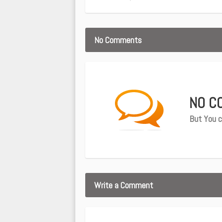
No Comments
NO C
But You c
Write a Comment