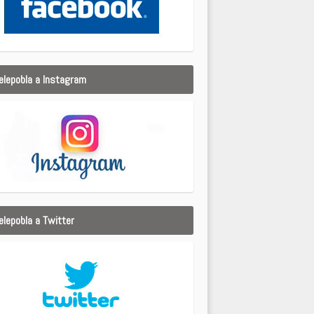
elepobla a Instagram
elepobla a Twitter