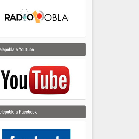
elepobla a Youtube
elepobla a Facebook