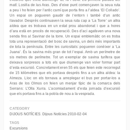
matí: Losilla de las Aras. Des d’eixe punt començaven la seua ruta
a peu i ho feien per l’antic camí que porta fins a l’aldea ‘El Collado’.
Un espai on pogueren gaudir de l’entorn i també d’un antic
llavador. Després continuaven la seua ruta cap a ‘La Torre’ un altra
aldea que es trobava en un estat prou abandonat i que a hores
d’ara està en procés de recuperació. Des d’aci agafaven una nova
senda fins al Savinar de la torre. Un espai emblemàtic on es troba
tota una representació del bosc de savina, un dels més importants
de tota la península. Entre les curiositats: pogueren conèixer a ‘La
Juana’. És la savina més gran de tot l’espai. Amb un perímetre de
sis metres de perímetre. Tot un exemplar de savina turífera que
deixava sorpresos a tots els que diumenge van voler formar part
d’esta excursió. Concretament eren 55 els que feien este recorregut
de 15 kilòmetres que els portava després fins a un altra aldea: la
Almeza. Lloc on els tornava a arreplegar el bus per portar-los a
Aras de los Olmos on feien un menjar típic de la comarca dels
Serrans: L’Olla Xurra. L’acomiadament d’esta jornada d’excursió
que els portava fins a la pobla de nou a la vesprada.
CATEGORY
DIJOUS NOTÍCIES
Dijous Notícies 2010-02-04
TAGS
Excursions