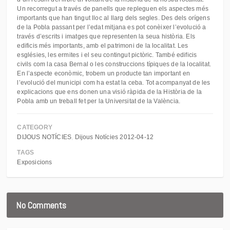
Un recorregut a través de panells que repleguen els aspectes més
importants que han tingut lloc al llarg dels segles. Des dels orígens
de la Pobla passant per l’edat mitjana es pot conèixer l’evolució a
través d’escrits i imatges que representen la seua història. Els
edificis més importants, amb el patrimoni de la localitat. Les
esglésies, les ermites i el seu contingut pictòric. També edificis
civils com la casa Bernal o les construccions típiques de la localitat.
En l’aspecte econòmic, trobem un producte tan important en
l’evolució del municipi com ha estat la ceba. Tot acompanyat de les
explicacions que ens donen una visió ràpida de la Història de la
Pobla amb un treball fet per la Universitat de la València.
CATEGORY
DIJOUS NOTÍCIES
Dijous Notícies 2012-04-12
TAGS
Exposicions
No Comments