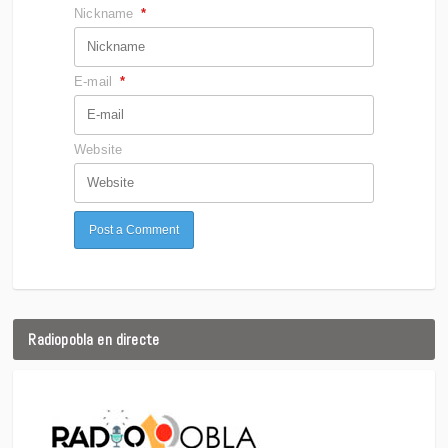
Nickname
*
E-mail
*
Website
Radiopobla en directe