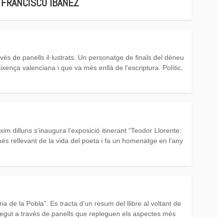
 FRANCISCO IBÁÑEZ
vés de panells il·lustrats. Un personatge de finals del dèneu
naixença valenciana i que va més enllà de l’escriptura. Polític,
òxim dilluns s’inaugura l’exposició itinerant “Teodor Llorente:
més rellevant de la vida del poeta i fa un homenatge en l’any
ó
a de la Pobla”. Es tracta d’un resum del llibre al voltant de
corregut a través de panells que repleguen els aspectes més