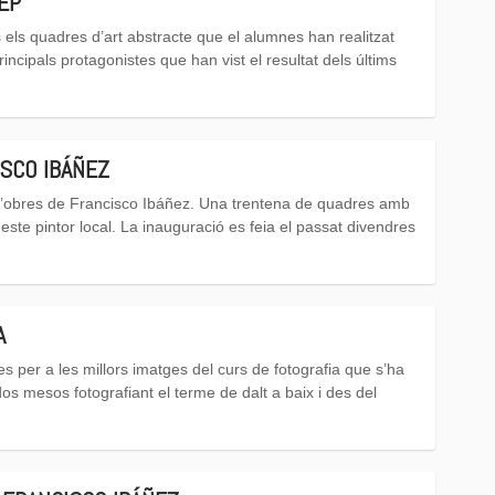
EP
 els quadres d’art abstracte que el alumnes han realitzat
rincipals protagonistes que han vist el resultat dels últims
ISCO IBÁÑEZ
 d’obres de Francisco Ibáñez. Una trentena de quadres amb
este pintor local. La inauguració es feia el passat divendres
A
s per a les millors imatges del curs de fotografia que s’ha
os mesos fotografiant el terme de dalt a baix i des del