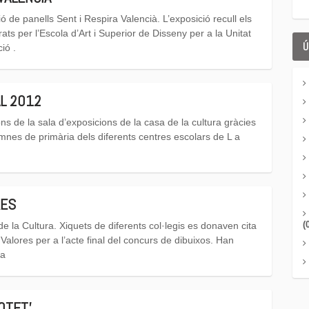
 de panells Sent i Respira Valencià. L’exposició recull els
ts per l’Escola d’Art i Superior de Disseny per a la Unitat
Ú
ió .
L 2012
ns de la sala d’exposicions de la casa de la cultura gràcies
mnes de primària dels diferents centres escolars de L a
RES
(
e la Cultura. Xiquets de diferents col·legis es donaven cita
Valores per a l’acte final del concurs de dibuixos. Han
la
OTET'