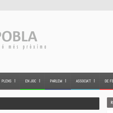
PLENS
EN JOC
PARLEM
ASSOCIA’T
DE F
R