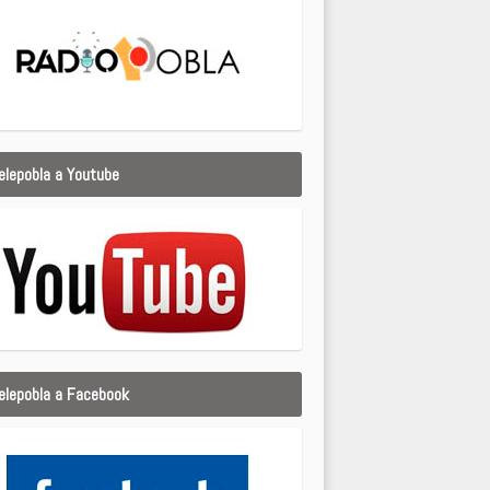
elepobla a Youtube
elepobla a Facebook