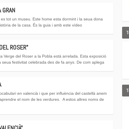
A GRAN
 es tot un museu. Este home esta dormint i la seua dona
istòria de la casa. És la guia i amb este vídeo
T
 DEL ROSER"
a Verge del Roser a la Pobla està arrelada. Esta exposició
a seua festivitat celebrada des de fa anys. De com aplega
A
T
l vocabulari en valencià i que per influència del castellà anem
 aprendre el nom de les verdures. A estos altres noms de
VALENCIÀ"