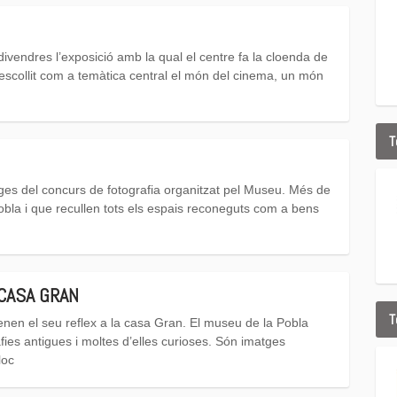
divendres l’exposició amb la qual el centre fa la cloenda de
escollit com a temàtica central el món del cinema, un món
T
ges del concurs de fotografia organitzat pel Museu. Més de
bla i que recullen tots els espais reconeguts com a bens
 CASA GRAN
T
enen el seu reflex a la casa Gran. El museu de la Pobla
fies antigues i moltes d’elles curioses. Són imatges
loc