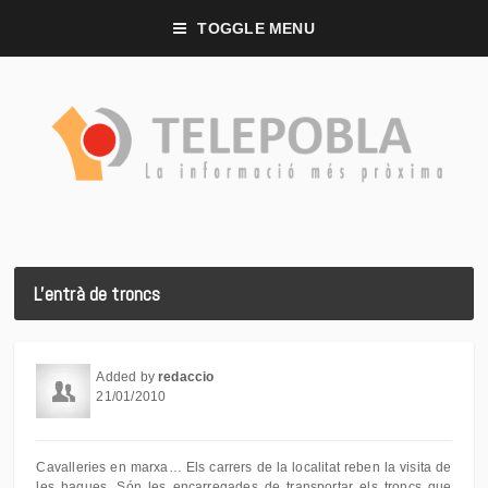
TOGGLE MENU
L'entrà de troncs
Added by
redaccio
21/01/2010
Cavalleries en marxa… Els carrers de la localitat reben la visita de
les haques. Són les encarregades de transportar els troncs que