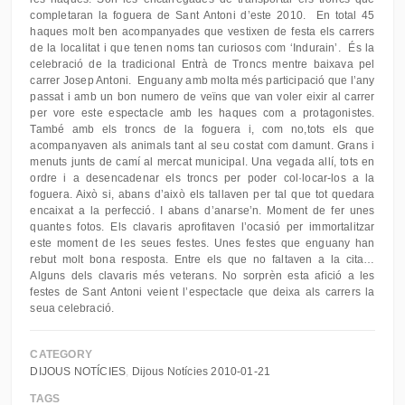
completaran la foguera de Sant Antoni d’este 2010. En total 45
haques molt ben acompanyades que vestixen de festa els carrers
de la localitat i que tenen noms tan curiosos com ‘Indurain’. És la
celebració de la tradicional Entrà de Troncs mentre baixava pel
carrer Josep Antoni. Enguany amb molta més participació que l’any
passat i amb un bon numero de veïns que van voler eixir al carrer
per vore este espectacle amb les haques com a protagonistes.
També amb els troncs de la foguera i, com no,tots els que
acompanyaven als animals tant al seu costat com damunt. Grans i
menuts junts de camí al mercat municipal. Una vegada allí, tots en
ordre i a desencadenar els troncs per poder col·locar-los a la
foguera. Això si, abans d’això els tallaven per tal que tot quedara
encaixat a la perfecció. I abans d’anarse’n. Moment de fer unes
quantes fotos. Els clavaris aprofitaven l’ocasió per immortalitzar
este moment de les seues festes. Unes festes que enguany han
rebut molt bona resposta. Entre els que no faltaven a la cita…
Alguns dels clavaris més veterans. No sorprèn esta afició a les
festes de Sant Antoni veient l’espectacle que deixa als carrers la
seua celebració.
CATEGORY
DIJOUS NOTÍCIES
Dijous Notícies 2010-01-21
TAGS