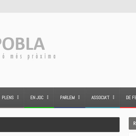
PLENS
EN JOC
PARLEM
ASSOCIA’T
DE F
R