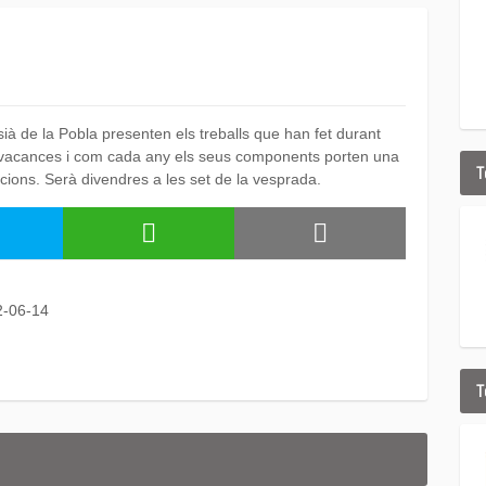
sià de la Pobla presenten els treballs que han fet durant
er vacances i com cada any els seus components porten una
T
icions. Serà divendres a les set de la vesprada.
2-06-14
T