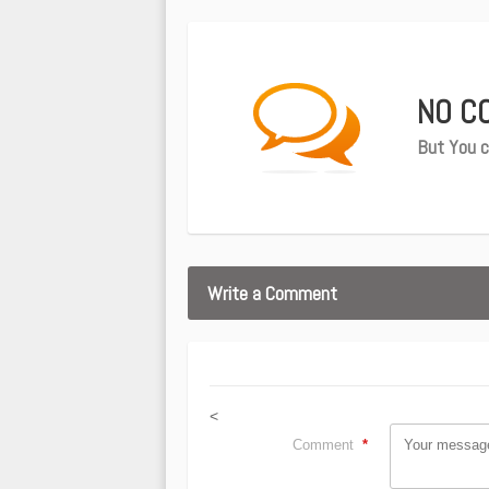
NO C
But You c
Write a Comment
<
Comment
*