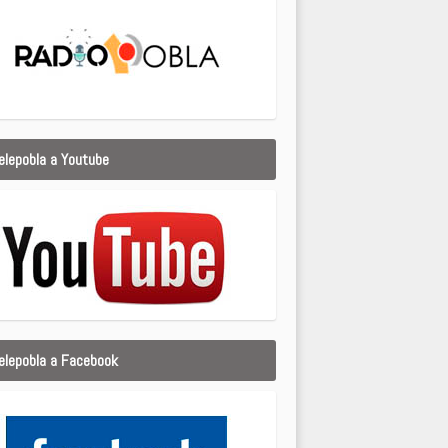
elepobla a Youtube
elepobla a Facebook