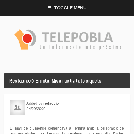
TOGGLE MENU
Restauració Ermita. Misa i activitats xiquets
Added by
redaccio
24/09/2009
El mati de diumenge començava a l’ermita amb la celebració de
tres eucaristies que donaven la benvinguda al segon dia d’actes