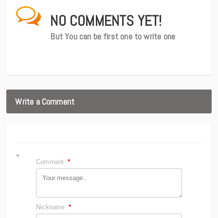
NO COMMENTS YET!
But You can be first one to write one
Write a Comment
<
Comment
*
Nickname
*