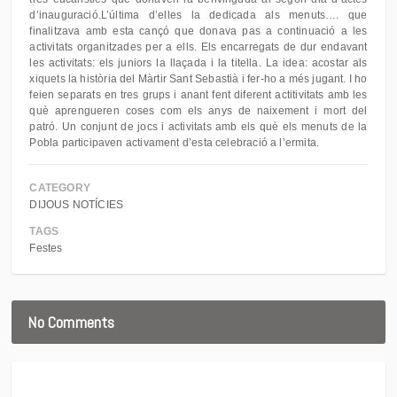
d’inauguració.L’última d’elles la dedicada als menuts…. que
finalitzava amb esta cançó que donava pas a continuació a les
activitats organitzades per a ells. Els encarregats de dur endavant
les activitats: els juniors la llaçada i la titella. La idea: acostar als
xiquets la història del Màrtir Sant Sebastià i fer-ho a més jugant. I ho
feien separats en tres grups i anant fent diferent actitivitats amb les
què aprengueren coses com els anys de naixement i mort del
patró. Un conjunt de jocs i activitats amb els què els menuts de la
Pobla participaven activament d’esta celebració a l’ermita.
CATEGORY
DIJOUS NOTÍCIES
TAGS
Festes
No Comments