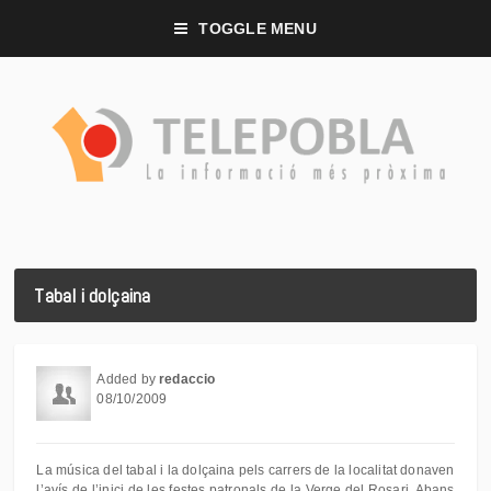
TOGGLE MENU
Tabal i dolçaina
Added by
redaccio
08/10/2009
La música del tabal i la dolçaina pels carrers de la localitat donaven
l’avís de l’inici de les festes patronals de la Verge del Rosari. Abans