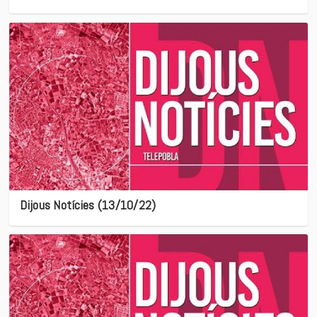
Dijous Notícies (13/10/22)