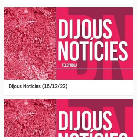
Dijous Notícies (15/12/22)