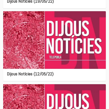
Dijous Notícies (19/05/22)
Dijous Notícies (12/05/22)