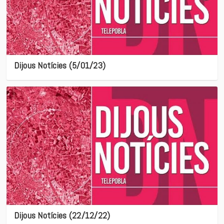
Dijous Notícies (5/01/23)
Dijous Notícies (22/12/22)