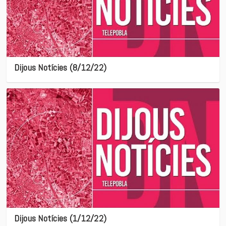
Dijous Notícies (8/12/22)
Dijous Notícies (1/12/22)