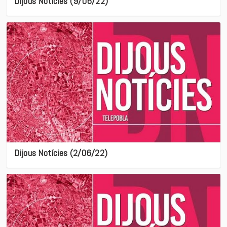
Dijous Notícies (9/06/22)
Dijous Notícies (2/06/22)