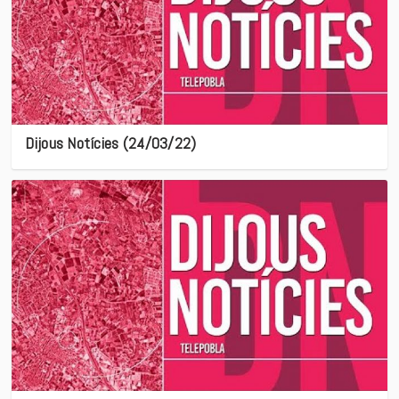
Dijous Notícies (24/03/22)