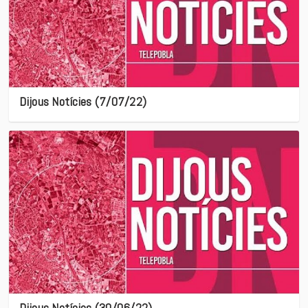
Dijous Notícies (7/07/22)
Dijous Notícies (30/06/22)