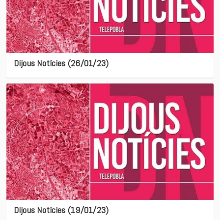
Dijous Notícies (26/01/23)
Dijous Notícies (19/01/23)