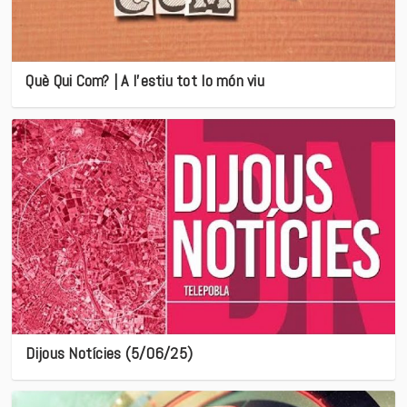
Què Qui Com? | A l’estiu tot lo món viu
Dijous Notícies (5/06/25)