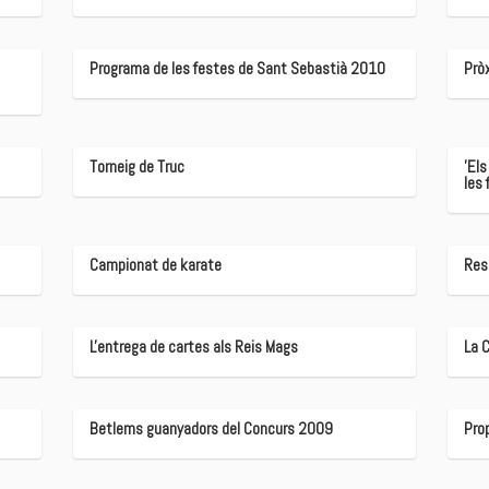
Programa de les festes de Sant Sebastià 2010
Pròx
Torneig de Truc
'Els
les 
Campionat de karate
Res
L'entrega de cartes als Reis Mags
La 
Betlems guanyadors del Concurs 2009
Pro