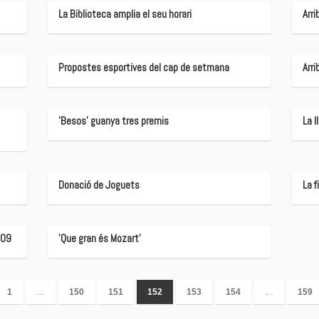
La Biblioteca amplia el seu horari
Arri
Propostes esportives del cap de setmana
Arr
'Besos' guanya tres premis
La l
Donació de Joguets
La f
009
'Que gran és Mozart'
1
…
150
151
152
153
154
…
159