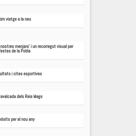
im viatge a la neu
 nostres menjars' i un recorregut visual per
festes de la Pobla
ultats i cites esportives
Cavalcada dels Reis Mags
pòsits per al nou any