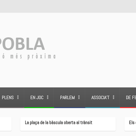
PLENS
EN JOC
PARLEM
ASSOCIA’T
DE F
La plaça de la bàscula oberta al trànsit
Els 