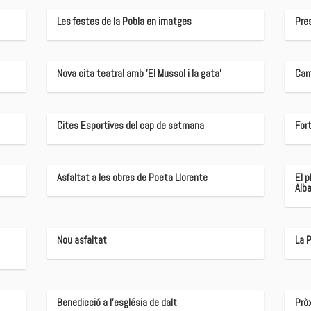
Les festes de la Pobla en imatges
Pres
Nova cita teatral amb 'El Mussol i la gata'
Cam
Cites Esportives del cap de setmana
Fort
Asfaltat a les obres de Poeta Llorente
El p
Alba
Nou asfaltat
La 
Benedicció a l'església de dalt
Prò