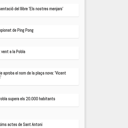
entació del llibre 'Els nostres menjars'
pionat de Ping Pong
 vent a la Pobla
le aproba el nom de la plaça nova: 'Vicent
'
Pobla supera els 20.000 habitants
xims actes de Sant Antoni